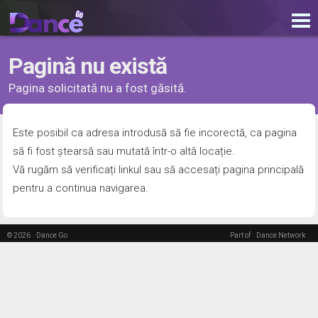
Pagină nu există
Pagina solicitată nu a fost găsită.
Este posibil ca adresa introdusă să fie incorectă, ca pagina
să fi fost ștearsă sau mutată într-o altă locație.
Vă rugăm să verificați linkul sau să accesați pagina principală
pentru a continua navigarea.
© 2026
Dance Go
Part of
Dance Network