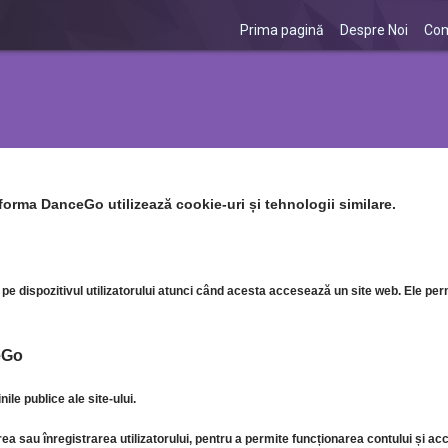
Prima pagină
Despre Noi
Com
forma DanceGo utilizează cookie-uri și tehnologii similare.
 pe dispozitivul utilizatorului atunci când acesta accesează un site web. Ele perm
ceGo
le publice ale site-ului.
rea sau înregistrarea utilizatorului, pentru a permite funcționarea contului și ac