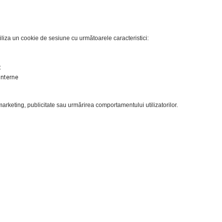
iliza un cookie de sesiune cu următoarele caracteristici:
t
 interne
 marketing, publicitate sau urmărirea comportamentului utilizatorilor.