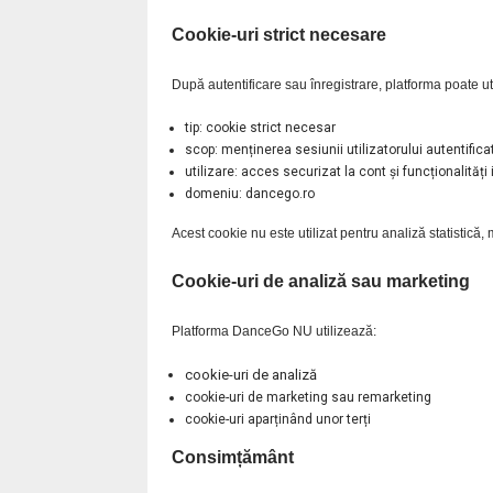
Cookie-uri strict necesare
După autentificare sau înregistrare, platforma poate ut
tip: cookie strict necesar
scop: menținerea sesiunii utilizatorului autentifica
utilizare: acces securizat la cont și funcționalități
domeniu: dancego.ro
Acest cookie nu este utilizat pentru analiză statistică,
Cookie-uri de analiză sau marketing
Platforma DanceGo NU utilizează:
cookie-uri de analiză
cookie-uri de marketing sau remarketing
cookie-uri aparținând unor terți
Consimțământ